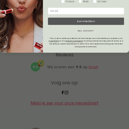
Gender
Vrouw
Man
Unisex
Ik heb volwassenen Acne, wat nu?
Aanmelden
NEE, BEDANKT
* Door je aan te melden ga je akkoord met het ontvangen van e-mailmarketing en accepteer je ons
privacybeleid
en onze
algemene voorwaarden
.
De kortingscode kan eenmalig gebruikt worden en is
niet geldig op lopende aanbiedingen en acties. Het is niet mogelijk deze kortingscode met andere
kortingscodes te combineren.
Reviews
9.5
Wij scoren een
9.5
op
Kiyoh
Volg ons op:
Meld je aan voor onze nieuwsbrief