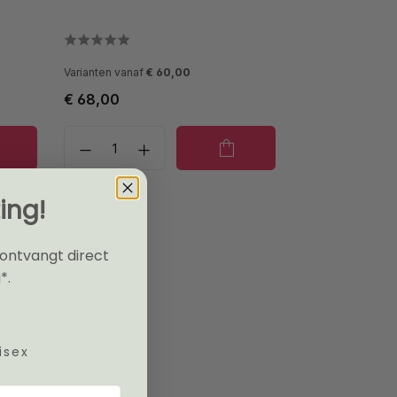
Varianten vanaf
€ 60,00
€ 68,00
ing!
 ontvangt direct
*.
isex