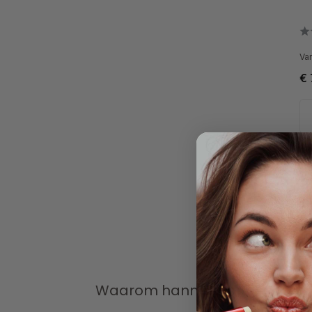
Var
€ 
Waarom hannah zonbescherming