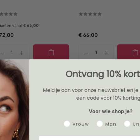
ianten vanaf
€ 66,00
72,00
€ 66,00
Ontvang 10% kort
Meld je aan voor onze nieuwsbrief en je
een code voor 10% korting
Voor wie shop je?
Gender
Vrouw
Man
Un
 essentieel is voor jouw huid