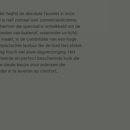
er twijfel de absolute favoriet in onze
t is niet zomaar een zonnebrandcrème;
hermer die speciaal is ontwikkeld om de
oeden van buitenaf, waaronder uv-licht.
d maakt, is de combinatie van een hoge
dezachte textuur die de huid niet afsluit.
hing touch van jouw dagverzorging. Het
rateerde en perfect beschermde look die
de ideale keuze voor iedereen die
er in te leveren op comfort.