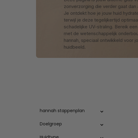
zonverzorging die verder gaat dan
Je ontdekt hoe je jouw huid hydrate
terwijl je deze tegelijkertijd optim
schadelijke UV-straling. Bereik een 
met de wetenschappelijk onderbo
hannah, speciaal ontwikkeld voor j
huidbeeld.
hannah stappenplan
Doelgroep
Huidtype