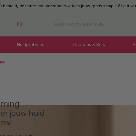
0 besteld, dezelfde dag verzonden
Kies jouw gratis sample óf gift
Huidprobleem
Cadeaus & Sets
H
ing
ming:
er jouw huid
low
voor hoogwaardige