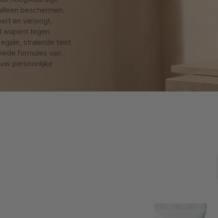
 alleen beschermen.
ert en verjongt,
aal wapent tegen
egale, stralende teint
uwde formules van
ouw persoonlijke