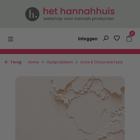
Ga naar de hoofdinhoud
0
Inloggen
Terug
Home
Huidprobleem
Acne & Onzuivere Huid