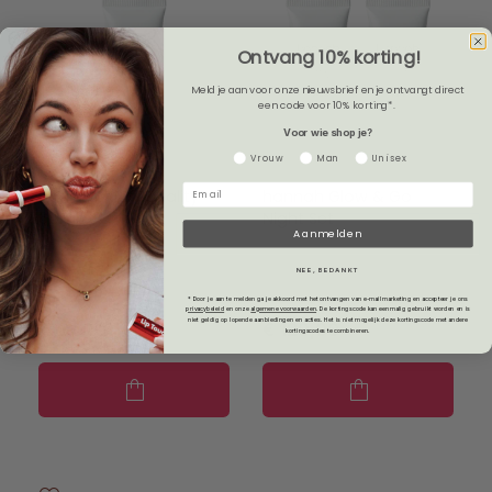
Ontvang 10% korting!
Meld je aan voor onze nieuwsbrief en je ontvangt direct
een code voor 10% korting*.
Voor wie shop je?
Gender
Vrouw
Man
Unisex
hannah High Quality
hannah Glow & Go
65ml
Night Set
Aanmelden
NEE, BEDANKT
* Door je aan te melden ga je akkoord met het ontvangen van e-mailmarketing en accepteer je ons
privacybeleid
en onze
algemene voorwaarden
.
De kortingscode kan eenmalig gebruikt worden en is
niet geldig op lopende aanbiedingen en acties. Het is niet mogelijk deze kortingscode met andere
€ 66,00
€ 120,00
kortingscodes te combineren.