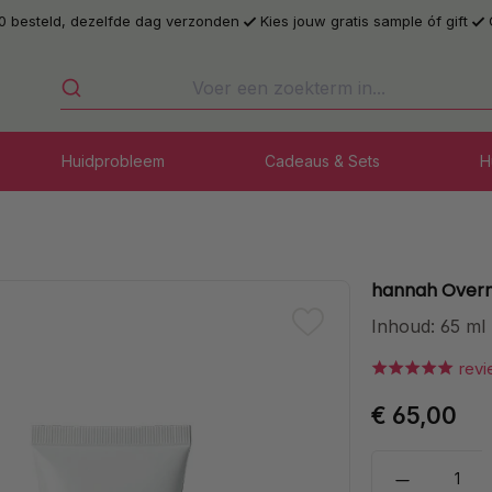
0 besteld, dezelfde dag verzonden
Kies jouw gratis sample óf gift
Huidprobleem
Cadeaus & Sets
H
hannah Overn
Inhoud:
65 ml
rev
€ 65,00