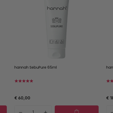
hannah SebuPure 65ml
han
€ 60,00
€ 1