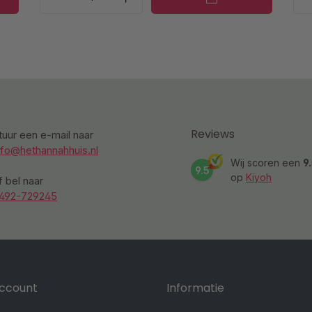
Reviews
tuur een e-mail naar
nfo@hethannahhuis.nl
Wij scoren een
9
9.5
op
Kiyoh
f bel naar
492-729245
account
Informatie