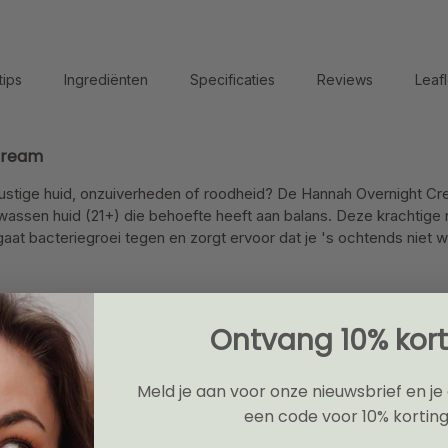
tips
Ingrediënten
Specificaties
Reviews
Leafl
Cream
rustige huid, onzuiverheden of roodheid? De Hannah Overnight Cr
wassen huid (21+) die behoefte heeft aan balans. Deze krachtig
at bacteriegroei tegen en zorgt ervoor dat je 's ochtends niet
Ontvang 10% kort
Meld je aan voor onze nieuwsbrief en je
een code voor 10% korting