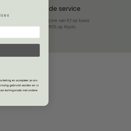
mple
Goede service
isex
Met een score van 9,1 op basis
van 905 op Kiyoh.
arketing en accepteer je ons
nmalig gebruikt worden en is
deze kortingscode met andere