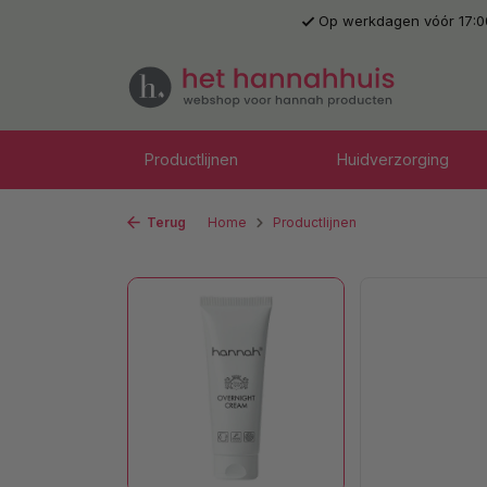
Op werkdagen vóór 17:0
 naar de hoofdinhoud
Ga naar de zoekopdracht
Ga naar de hoofdnavigatie
Productlijnen
Huidverzorging
Terug
Home
Productlijnen
Afbeeldingengalerij overslaan