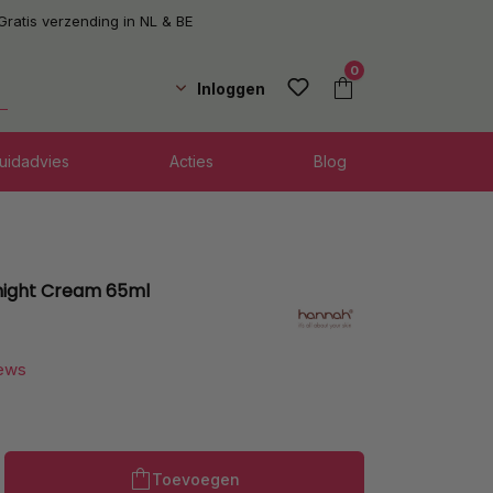
Gratis verzending in NL & BE
0
Inloggen
uidadvies
Acties
Blog
ight Cream 65ml
iews
Producthoeveelheid: Voer de gewenste h
Toevoegen