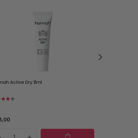
nah Active Dry 8ml
hannah Cleansi
8,00
€ 49,00