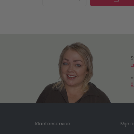
S
i
o
0
Klantenservice
Mijn 