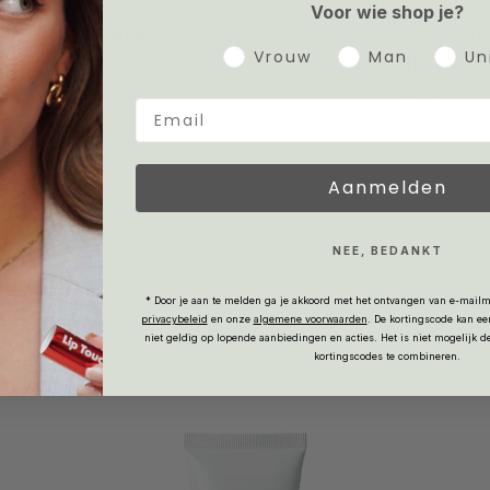
Voor wie shop je?
Retourneren
Kies jouw gratis sa
Gender
Vrouw
óf gift
Man
Un
et 30 dagen bedenktijd na
ontvangst
.
Bij iedere bestelling.
Aanmelden
NEE, BEDANKT
Versnel het resultaat:
* Door je aan te melden ga je akkoord met het ontvangen van e-mailm
privacybeleid
en onze
algemene voorwaarden
.
De kortingscode kan ee
niet geldig op lopende aanbiedingen en acties. Het is niet mogelijk 
kortingscodes te combineren.