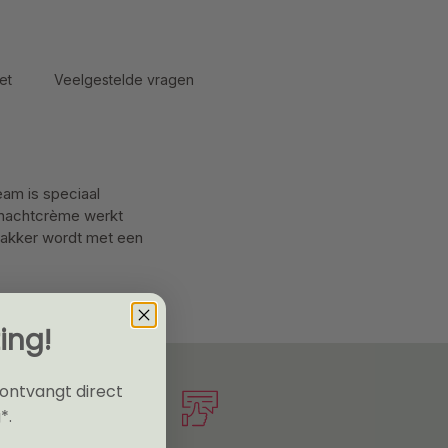
et
Veelgestelde vragen
eam is speciaal
e nachtcrème werkt
 wakker wordt met een
ing!
 ontvangt direct
*.