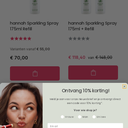
hannah Sparkling Spray
hannah Sparkling Spray
175ml Refill
175ml + Refill
Varianten vanaf
€ 55,00
€ 70,00
€ 118,40
€ 148,00
van
Ontvang 10% korting!
Meld je aan voor onze nieuwsbrief en je ontvangt direct
een code voor 10% korting*.
Voor wie shop je?
Gender
Vrouw
Man
Unisex