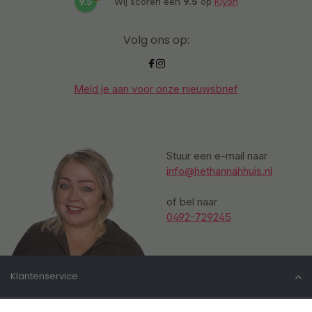
9.5
Wij scoren een
9.5
op
Kiyoh
Volg ons op:
Meld je aan voor onze nieuwsbrief
Stuur een e-mail naar
info@hethannahhuis.nl
of bel naar
0492-729245
Klantenservice