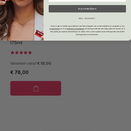
Aanmelden
NEE, BEDANKT
* Door je aan te melden ga je akkoord met het ontvangen van e-mailmarketing en accepteer je ons
privacybeleid
en onze
algemene voorwaarden
.
De kortingscode kan eenmalig gebruikt worden en is
niet geldig op lopende aanbiedingen en acties. Het is niet mogelijk deze kortingscode met andere
kortingscodes te combineren.
hannah Sparkling Spray
175ml
Varianten vanaf
€ 55,00
€ 78,00