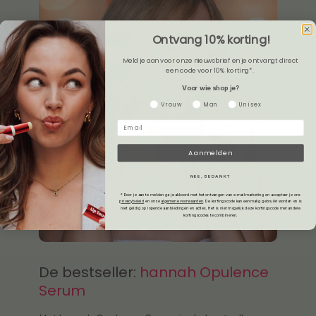
Ontvang 10% korting!
Meld je aan voor onze nieuwsbrief en je ontvangt direct
een code voor 10% korting*.
Voor wie shop je?
Gender
Vrouw
Man
Unisex
Aanmelden
NEE, BEDANKT
* Door je aan te melden ga je akkoord met het ontvangen van e-mailmarketing en accepteer je ons
privacybeleid
en onze
algemene voorwaarden
.
De kortingscode kan eenmalig gebruikt worden en is
niet geldig op lopende aanbiedingen en acties. Het is niet mogelijk deze kortingscode met andere
kortingscodes te combineren.
De bestseller:
hannah Opulence
Serum