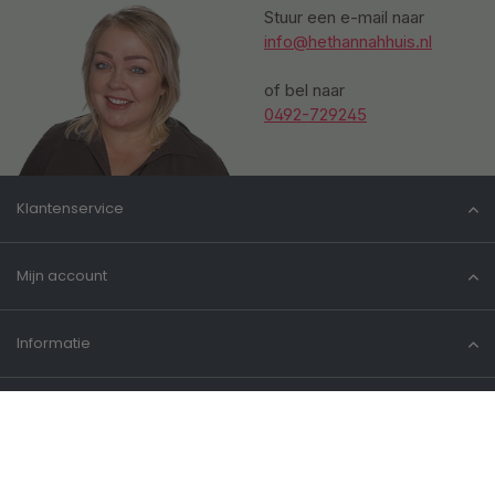
Stuur een e-mail naar
info@hethannahhuis.nl
of bel naar
0492-729245
Klantenservice
Mijn account
Informatie
Contact
© 2026 Het Hannahhuis