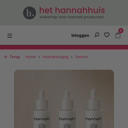
Ga naar de hoofdinhoud
0
Inloggen
Terug
Home
Huidverzorging
Serums