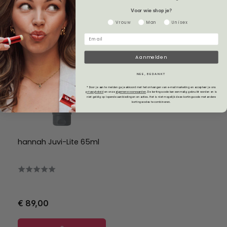
Voor wie shop je?
Gender
Vrouw
Man
Unisex
Aanmelden
NEE, BEDANKT
* Door je aan te melden ga je akkoord met het ontvangen van e-mailmarketing en accepteer je ons
privacybeleid
en onze
algemene voorwaarden
.
De kortingscode kan eenmalig gebruikt worden en is
niet geldig op lopende aanbiedingen en acties. Het is niet mogelijk deze kortingscode met andere
kortingscodes te combineren.
hannah Juvi-Lite 65ml
€ 89,00