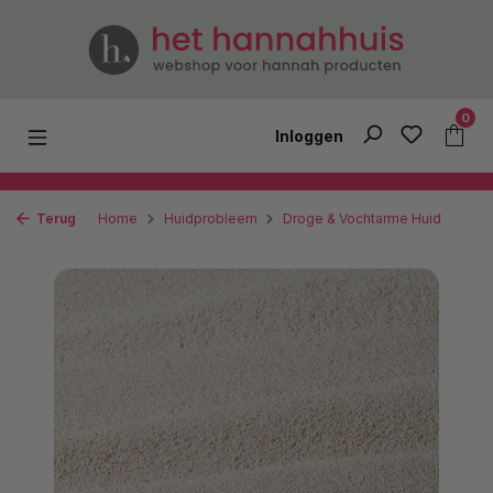
Ga naar de hoofdinhoud
0
Inloggen
Terug
Home
Huidprobleem
Droge & Vochtarme Huid