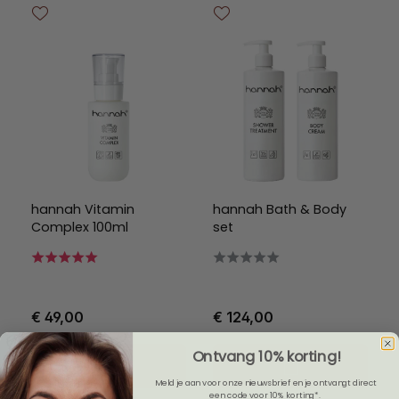
hannah Vitamin
hannah Bath & Body
Complex 100ml
set
€ 49,00
€ 124,00
Ontvang 10% korting!
Meld je aan voor onze nieuwsbrief en je ontvangt direct
een code voor 10% korting*.