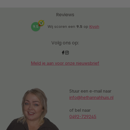
Reviews
9.5
Wij scoren een
9.5
op
Kiyoh
Volg ons op:
Meld je aan voor onze nieuwsbrief
Stuur een e-mail naar
info@hethannahhuis.nl
of bel naar
0492-729245