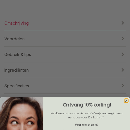
Omschrijving
Voordelen
Gebruik & tips
Ingrediënten
Specificaties
Reviews
Ontvang 10% korting!
Meld je aan voor onze nieuwsbrief en je ontvangt direct
Leaflet
een code voor 10% korting*.
Voor wie shop je?