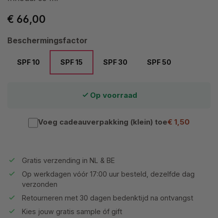
€ 66,00
Selecteer
Beschermingsfactor
SPF 10
SPF 15
SPF 30
SPF 50
Op voorraad
Voeg cadeauverpakking (klein) toe
€ 1,50
Gratis verzending in NL & BE
Op werkdagen vóór 17:00 uur besteld, dezelfde dag
verzonden
Retourneren met 30 dagen bedenktijd na ontvangst
Kies jouw gratis sample óf gift