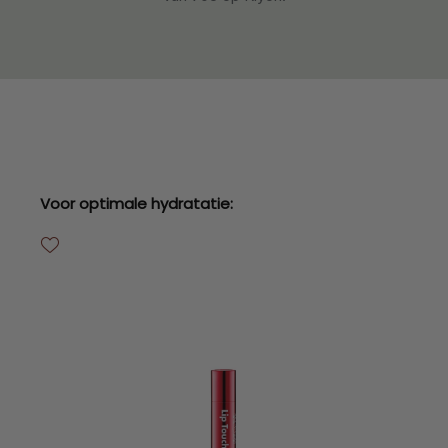
Productgalerij overslaan
Voor optimale hydratatie: