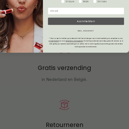
Gender
Vrouw
Man
Unisex
Veelgestelde vragen
Aanmelden
NEE, BEDANKT
* Door je aan te melden ga je akkoord met het ontvangen van e-mailmarketing en accepteer je ons
privacybeleid
en onze
algemene voorwaarden
.
De kortingscode kan eenmalig gebruikt worden en is
niet geldig op lopende aanbiedingen en acties. Het is niet mogelijk deze kortingscode met andere
kortingscodes te combineren.
Gratis verzending
in Nederland en België.
Retourneren