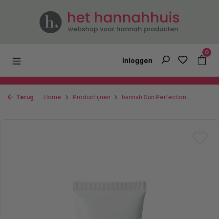
Ga naar de hoofdinhoud
0
Inloggen
Terug
Home
Productlijnen
hannah Sun Perfection
Afbeeldingengalerij overslaan