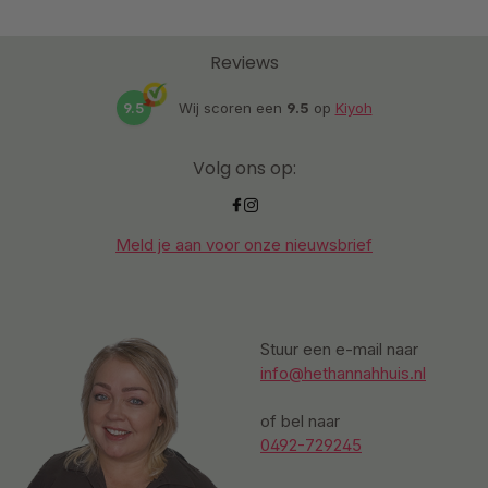
Reviews
9.5
Wij scoren een
9.5
op
Kiyoh
Volg ons op:
Meld je aan voor onze nieuwsbrief
Stuur een e-mail naar
info@hethannahhuis.nl
of bel naar
0492-729245