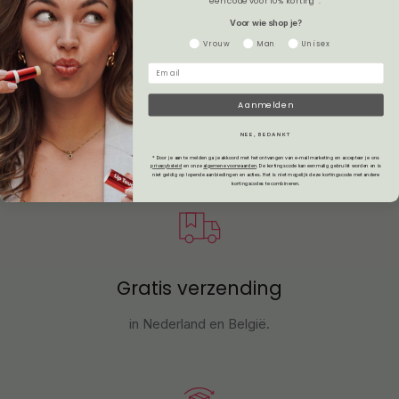
een code voor 10% korting*.
Voor wie shop je?
Leaflet
Gender
Vrouw
Man
Unisex
Veelgestelde vragen
Aanmelden
NEE, BEDANKT
* Door je aan te melden ga je akkoord met het ontvangen van e-mailmarketing en accepteer je ons
privacybeleid
en onze
algemene voorwaarden
.
De kortingscode kan eenmalig gebruikt worden en is
niet geldig op lopende aanbiedingen en acties. Het is niet mogelijk deze kortingscode met andere
kortingscodes te combineren.
Gratis verzending
in Nederland en België.