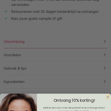
verzonden
Retourneren met 30 dagen bedenktijd na ontvangst
Kies jouw gratis sample óf gift
Omschrijving
Voordelen
Gebruik & tips
Ingrediënten
Specificaties
Ontvang 10% korting!
Meld je aan voor onze nieuwsbrief en je ontvangt direct
Reviews