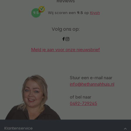
Reviews
9.5
Wij scoren een
9.5
op
Kiyoh
Volg ons op:
Meld je aan voor onze nieuwsbrief
Stuur een e-mail naar
info@hethannahhuis.nl
of bel naar
0492-729245
Klantenservice