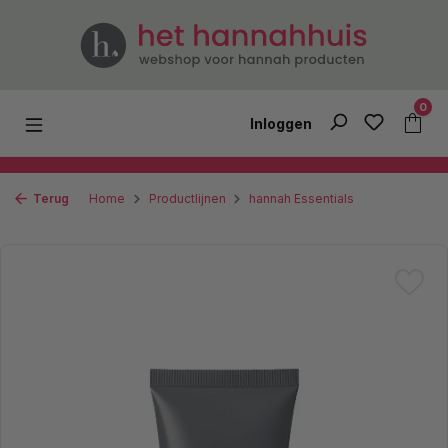
Ga naar de hoofdinhoud
0
Inloggen
Terug
Home
Productlijnen
hannah Essentials
Afbeeldingengalerij overslaan