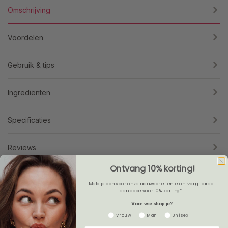
Omschrijving
Voordelen
Gebruik & tips
Ingrediënten
Specificaties
Reviews
Ontvang 10% korting!
Leaflet
Meld je aan voor onze nieuwsbrief en je ontvangt direct
een code voor 10% korting*.
Veelgestelde vragen
Voor wie shop je?
Gender
Vrouw
Man
Unisex