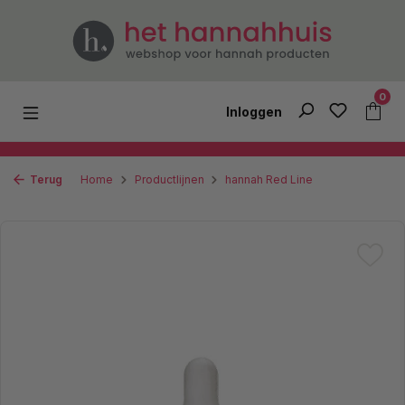
Ga naar de hoofdinhoud
0
Inloggen
Terug
Home
Productlijnen
hannah Red Line
Afbeeldingengalerij overslaan