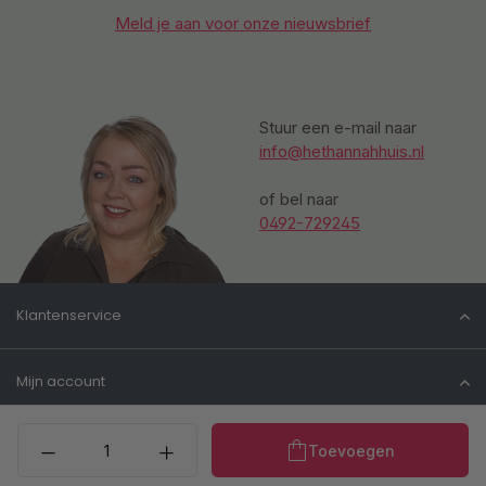
Meld je aan voor onze nieuwsbrief
Stuur een e-mail naar
info@hethannahhuis.nl
of bel naar
0492-729245
Klantenservice
Mijn account
Producthoeveelheid: Voe
Informatie
Toevoegen