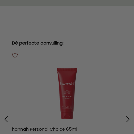
Productgalerij overslaan
Dé perfecte aanvulling:
hannah Personal Choice 65ml
h