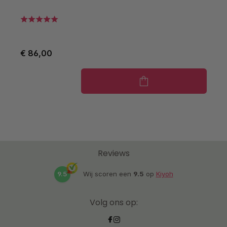
V
€ 86,00
€
Reviews
9.5
Wij scoren een
9.5
op
Kiyoh
Volg ons op: