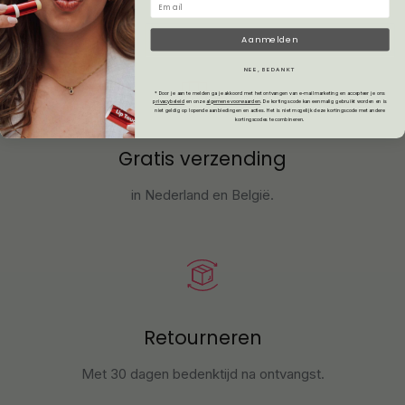
Aanmelden
NEE, BEDANKT
* Door je aan te melden ga je akkoord met het ontvangen van e-mailmarketing en accepteer je ons
privacybeleid
en onze
algemene voorwaarden
.
De kortingscode kan eenmalig gebruikt worden en is
niet geldig op lopende aanbiedingen en acties. Het is niet mogelijk deze kortingscode met andere
kortingscodes te combineren.
Gratis verzending
in Nederland en België.
Retourneren
Met 30 dagen bedenktijd na ontvangst
.