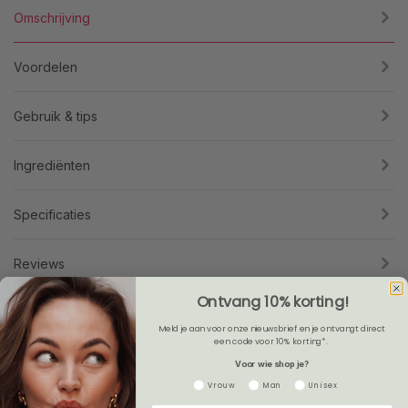
Omschrijving
Voordelen
Gebruik & tips
Ingrediënten
Specificaties
Reviews
Ontvang 10% korting!
Leaflet
Meld je aan voor onze nieuwsbrief en je ontvangt direct
een code voor 10% korting*.
Veelgestelde vragen
Voor wie shop je?
Gender
Vrouw
Man
Unisex