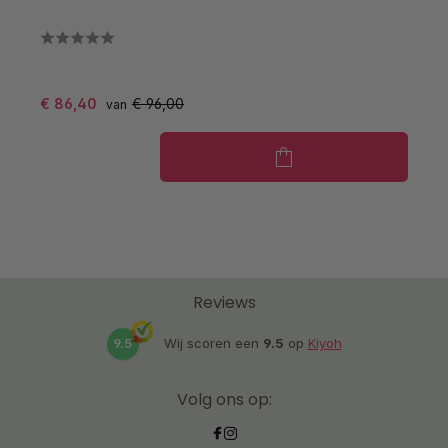
€ 86,40
€ 96,00
€
van
Reviews
9.5
Wij scoren een
9.5
op
Kiyoh
Volg ons op: