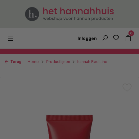
Ga naar de hoofdinhoud
0
Inloggen
Terug
Home
Productlijnen
hannah Red Line
Afbeeldingengalerij overslaan