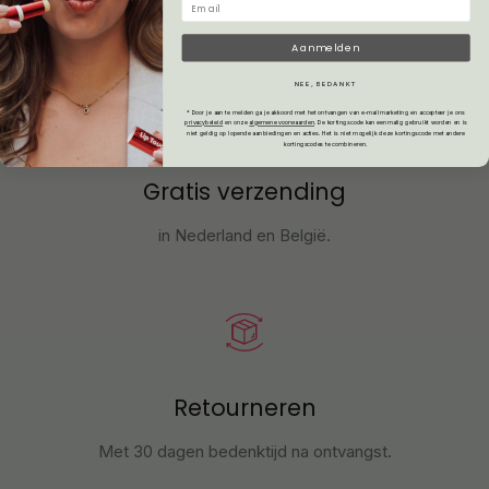
Aanmelden
NEE, BEDANKT
* Door je aan te melden ga je akkoord met het ontvangen van e-mailmarketing en accepteer je ons
privacybeleid
en onze
algemene voorwaarden
.
De kortingscode kan eenmalig gebruikt worden en is
niet geldig op lopende aanbiedingen en acties. Het is niet mogelijk deze kortingscode met andere
kortingscodes te combineren.
Gratis verzending
in Nederland en België.
Retourneren
Met 30 dagen bedenktijd na ontvangst
.