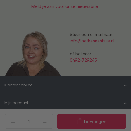
Meld je aan voor onze nieuwsbrief
Stuur een e-mail naar
info@hethannahhuis.nl
of bel naar
0492-729245
Klantenservice
Mijn account
Producthoeveelheid: Voe
Informatie
Toevoegen