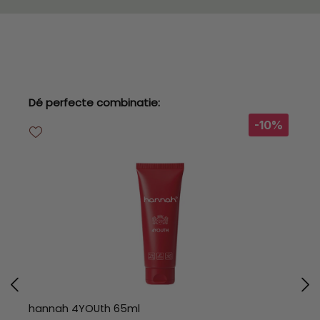
Productgalerij overslaan
Dé perfecte combinatie:
-10%
hannah 4YOUth 65ml
h