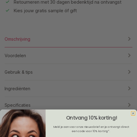
Retourneren met 30 dagen bedenktijd na ontvangst
Kies jouw gratis sample óf gift
Omschrijving
Voordelen
Gebruik & tips
Ingrediënten
Specificaties
Ontvang 10% korting!
Reviews
Meld je aan voor onze nieuwsbrief en je ontvangt direct
een code voor 10% korting*.