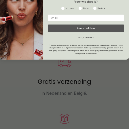
Leaflet
Voor wie shop je?
Gender
Vrouw
Man
Unisex
Veelgestelde vragen
Aanmelden
NEE, BEDANKT
* Door je aan te melden ga je akkoord met het ontvangen van e-mailmarketing en accepteer je ons
privacybeleid
en onze
algemene voorwaarden
.
De kortingscode kan eenmalig gebruikt worden en is
niet geldig op lopende aanbiedingen en acties. Het is niet mogelijk deze kortingscode met andere
kortingscodes te combineren.
Gratis verzending
in Nederland en België.