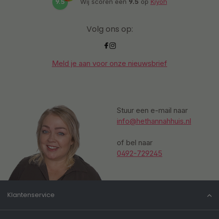
9.5
Wij scoren een
9.5
op
Kiyoh
Volg ons op:
Meld je aan voor onze nieuwsbrief
Stuur een e-mail naar
info@hethannahhuis.nl
of bel naar
0492-729245
Klantenservice