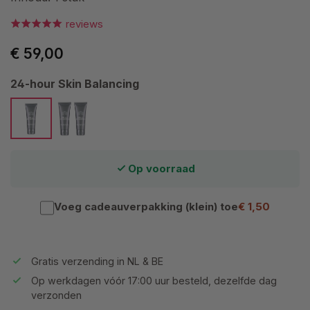
reviews
€ 59,00
Selecteer
24-hour Skin Balancing
1 stuk
2 stuks
Op voorraad
Voeg cadeauverpakking (klein) toe
€ 1,50
Gratis verzending in NL & BE
Op werkdagen vóór 17:00 uur besteld, dezelfde dag
verzonden