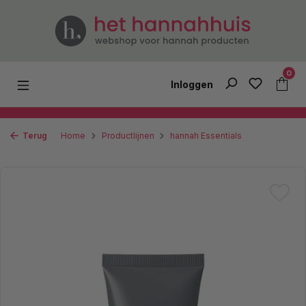
Ga naar de hoofdinhoud
0
Inloggen
Terug
Home
Productlijnen
hannah Essentials
Afbeeldingengalerij overslaan