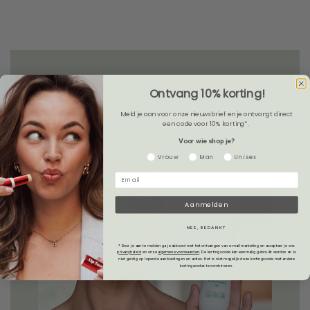
Ontvang 10% korting!
Meld je aan voor onze nieuwsbrief en je ontvangt direct
een code voor 10% korting*.
Voor wie shop je?
Gender
Vrouw
Man
Unisex
Aanmelden
NEE, BEDANKT
* Door je aan te melden ga je akkoord met het ontvangen van e-mailmarketing en accepteer je ons
privacybeleid
en onze
algemene voorwaarden
.
De kortingscode kan eenmalig gebruikt worden en is
niet geldig op lopende aanbiedingen en acties. Het is niet mogelijk deze kortingscode met andere
kortingscodes te combineren.