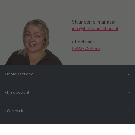
Stuur een e-mail naar
info@hethannahhuis.nl
of bel naar
0492-729245
Klantenservice
Mijn account
Informatie
Contact