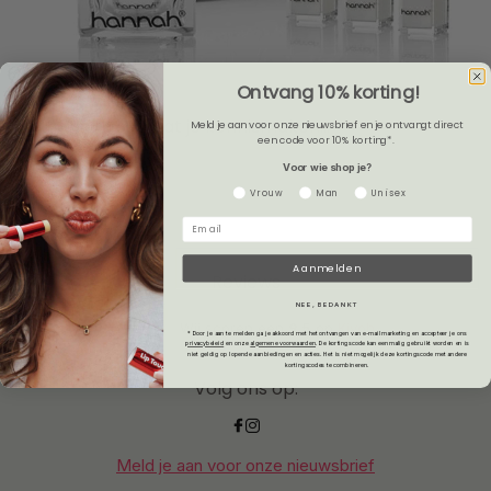
Ontvang 10% korting!
De hannah set laat je kennismaken...
Meld je aan voor onze nieuwsbrief en je ontvangt direct
een code voor 10% korting*.
Voor wie shop je?
Gender
Vrouw
Man
Unisex
Aanmelden
Reviews
NEE, BEDANKT
9.5
Wij scoren een
9.5
op
Kiyoh
* Door je aan te melden ga je akkoord met het ontvangen van e-mailmarketing en accepteer je ons
privacybeleid
en onze
algemene voorwaarden
.
De kortingscode kan eenmalig gebruikt worden en is
niet geldig op lopende aanbiedingen en acties. Het is niet mogelijk deze kortingscode met andere
kortingscodes te combineren.
Volg ons op:
Meld je aan voor onze nieuwsbrief