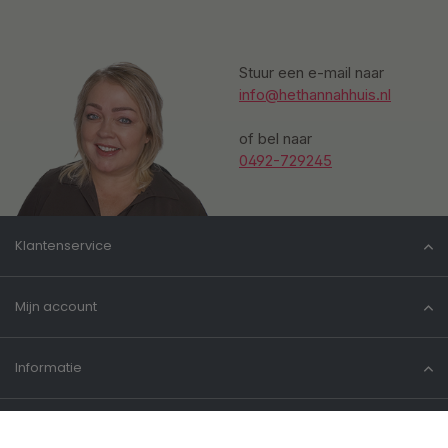
Stuur een e-mail naar
info@hethannahhuis.nl
of bel naar
0492-729245
Klantenservice
Mijn account
Informatie
Contact