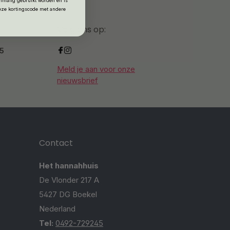
nmalig gebruikt worden en is
deze kortingscode met andere
Volg ons op:
.5
Meld je aan voor onze
nieuwsbrief
Contact
Het hannahhuis
De Vlonder 217 A
5427 DG Boekel
Nederland
Tel:
0492-729245