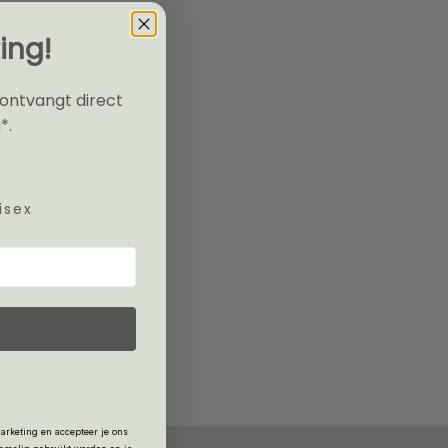
ing!
 ontvangt direct
*.
isex
arketing en accepteer je ons