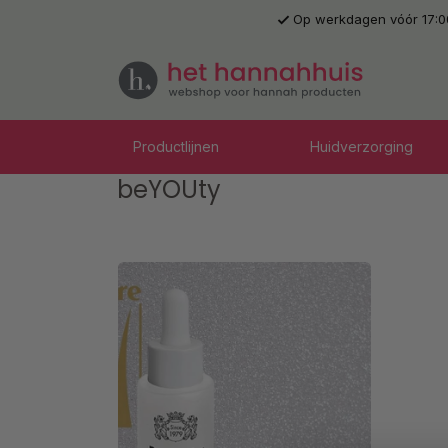
Op werkdagen vóór 17:0
 naar de hoofdinhoud
Ga naar de zoekopdracht
Ga naar de hoofdnavigatie
Productlijnen
Huidverzorging
beYOUty