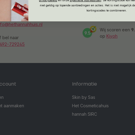
privacybeleid
en onze
algemene voorwaarden
.
De kortingscode kan ee
niet geldig op lopende aanbiedingen en acties. Het is niet mogelijk 
kortingscodes te combineren.
Reviews
tuur een e-mail naar
nfo@hethannahhuis.nl
Wij scoren een
9
9.5
op
Kiyoh
f bel naar
492-729245
account
Informatie
en
Skin by Sas
nt aanmaken
Het Cosmeticahuis
hannah SIRC