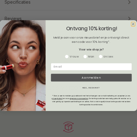
Specificaties
Reviews
Ontvang 10% korting!
Meld je aan voor onze nieuwsbrief en je ontvangt direct
een code voor 10% korting*.
Voor wie shop je?
Gender
Vrouw
Man
Unisex
Aanmelden
Gratis verzending
NEE, BEDANKT
* Door je aan te melden ga je akkoord met het ontvangen van e-mailmarketing en accepteer je ons
in Nederland en België.
privacybeleid
en onze
algemene voorwaarden
.
De kortingscode kan eenmalig gebruikt worden en is
niet geldig op lopende aanbiedingen en acties. Het is niet mogelijk deze kortingscode met andere
kortingscodes te combineren.