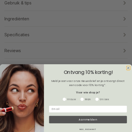
Gebruik & tips
Ingrediënten
Specificaties
Reviews
Veelgestelde vragen
Ontvang 10% korting!
Meld je aan voor onze nieuwsbrief en je ontvangt direct
een code voor 10% korting*.
Voor wie shop je?
Gender
Vrouw
Man
Unisex
Aanmelden
NEE, BEDANKT