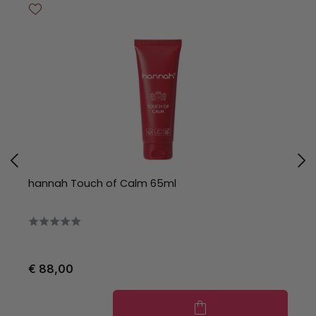
hannah Touch of Calm 65ml
h
€ 88,00
€