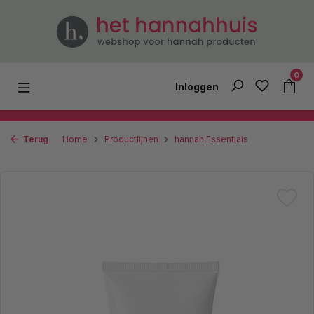
Ga naar de hoofdinhoud
0
Inloggen
Terug
Home
Productlijnen
hannah Essentials
Afbeeldingengalerij overslaan