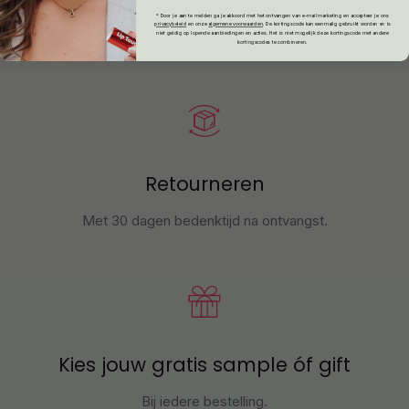
Gratis verzending
* Door je aan te melden ga je akkoord met het ontvangen van e-mailmarketing en accepteer je ons
privacybeleid
en onze
algemene voorwaarden
.
De kortingscode kan eenmalig gebruikt worden en is
niet geldig op lopende aanbiedingen en acties. Het is niet mogelijk deze kortingscode met andere
in Nederland en België.
kortingscodes te combineren.
Retourneren
Met 30 dagen bedenktijd na ontvangst
.
Kies jouw gratis sample óf gift
Bij iedere bestelling.