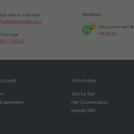
Reviews
tuur een e-mail naar
nfo@hethannahhuis.nl
Wij scoren een
9
9.5
op
Kiyoh
f bel naar
492-729245
account
Informatie
en
Skin by Sas
nt aanmaken
Het Cosmeticahuis
hannah SIRC