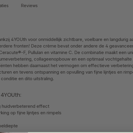
aties
Reviews
dankzij 4YOUth voor onmiddellijk zichtbare, voelbare en langdurig
erdere fronten! Deze crème bevat onder andere de 4 geavanceer
e, Ceracute®-F, Pullulan en vitamine C. De combinatie maakt een u
umeverbetering, collageenopbouw en een optimaal vochtgehalte 
iënten hebben daarnaast het vermogen om effectieve verbetering
turen en tevens ontspanning en opvulling van fijne lijntjes en rimp
onditie en dito uitstraling.
 4YOUth:
g huidverbeterend effect
ng op fijne lijntjes en rimpels
peldiepte