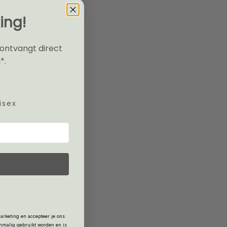
ing!
 ontvangt direct
*.
isex
arketing en accepteer je ons
nmalig gebruikt worden en is