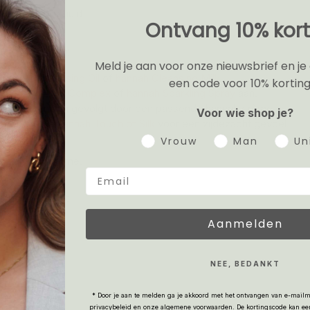
stand van de huid
Ontvang 10% kort
nah 4YOUth:
Meld je aan voor onze nieuwsbrief en je
t
hannah Cleansing Oil
of
hannah Cleansing Milk
een code voor 10% korting
annah Vitamin Complex
of
hannah Sparkling Spray
aan.
crème dun aan gevolgt door een passende hannah crème.
Voor wie shop je?
h breng je de
hannah Touch of Silk
voor een zijdezacht gevoel.
Gender
Vrouw
Man
Un
ken als oogcrème.
product leaflet
Aanmelden
NEE, BEDANKT
* Door je aan te melden ga je akkoord met het ontvangen van e-mailm
privacybeleid
en onze
algemene voorwaarden
.
De kortingscode kan ee