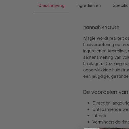
Omschrijving
Ingrediënten
Specific
hannah 4YOUth
Magie wordt realiteit 
huidverbetering op me
ingredients’ Argirelin
samensmelting van vol
huidlagen. Deze ingred
oppervlakkige huidstruc
een jeugdige, gezonde c
De voordelen van
Direct en langduri
Ontspannende werki
Liftend
Vermindert de rim
Hydraterend