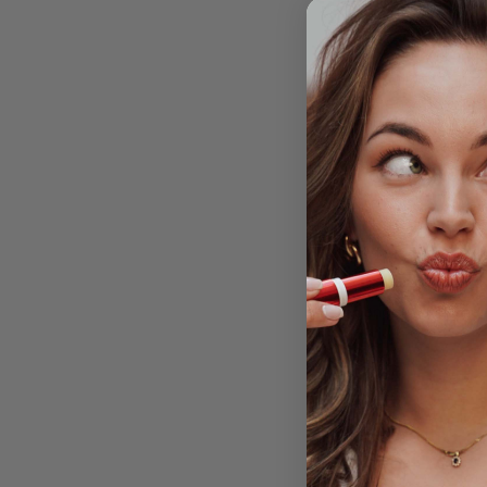
Verbetert de weer
Zo gebruik je han
Reinig de huid me
Breng naar wens
h
Breng de 4YOUth 
Als finishing touc
Tip:
perfect te gebrui
Bekijk onderstaand de 