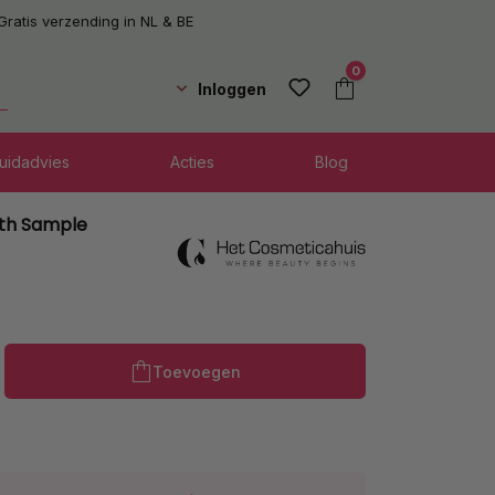
Gratis verzending in NL & BE
0
Inloggen
uidadvies
Acties
Blog
th Sample
Producthoeveelheid: Voer de gewenste h
Toevoegen