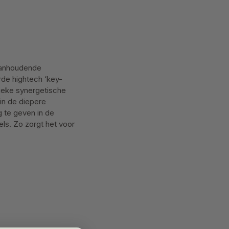
 aanhoudende
de hightech ‘key-
nieke synergetische
in de diepere
 te geven in de
els. Zo zorgt het voor